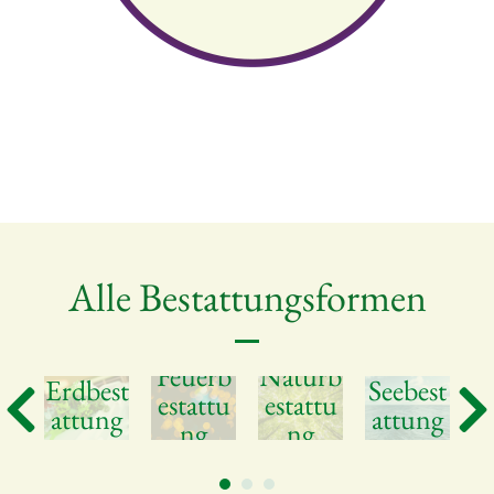
Alle Bestattungsformen
Feuerb
Naturb
U
um
Erdbest
Seebest
estattu
estattu
b
um
attung
attung
ng
ng
1
2
3