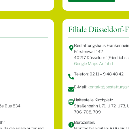
Filiale Düsseldorf-F
Bestattungshaus Frankenhei
Fürstenwall 142
40217 Düsseldorf (Friedrichst
Google Maps Anfahrt
Telefon: 02 11 – 9 48 48 42
E-Mail:
kontakt@bestattungs
Haltestelle Kirchplatz
aße Bus 834
Straßenbahn U71, U 72, U73, U
706, 708, 709
Uhr
Bürozeiten:
 da die Filiale aufgrund
Montag bis Freitag: 8.00 bis 