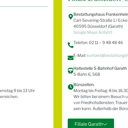
Bestattungshaus Frankenhei
Carl-Severing-Straße 1 / Eck
40595 Düsseldorf (Garath)
Google Maps Anfahrt
Telefon: 02 11 – 9 48 48 46
E-Mail:
kontakt@bestattungs
Haltestelle S-Bahnhof Garath
S-Bahn 6, S68
Bürozeiten:
Samstag 9 bis 13 Uhr
Montag bis Freitag: 8 bis 16.3
erreichen.
Wir bitten bei einem Besuch u
von Friedhofsdiensten, Traue
sein kann. Außerhalb der Büro
Filiale Garath