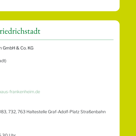
riedrichstadt
m GmbH & Co. KG
adt)
haus-frankenheim.de
83, 732, 763 Haltestelle Graf-Adolf-Platz Straßenbahn
16.30 Uhr