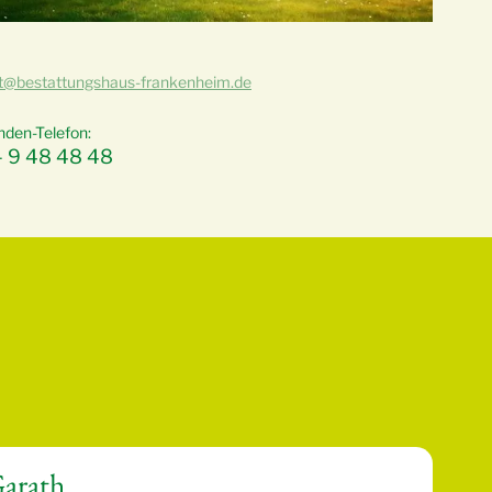
t@bestattungshaus-frankenheim.de
nden-Telefon:
- 9 48 48 48
Garath