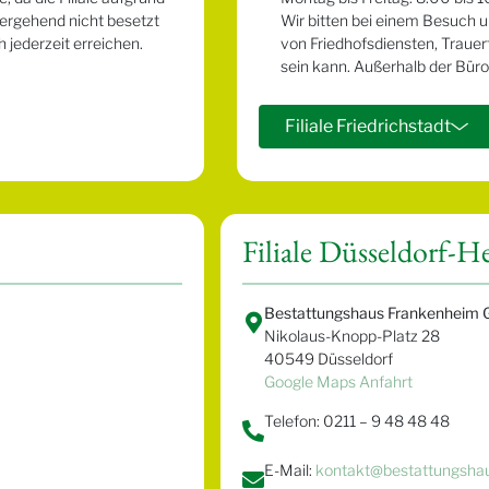
ergehend nicht besetzt
Wir bitten bei einem Besuch u
 jederzeit erreichen.
von Friedhofsdiensten, Traue
sein kann. Außerhalb der Büro
Filiale Friedrichstadt
Filiale Düsseldorf-H
Bestattungshaus Frankenheim 
Nikolaus-Knopp-Platz 28
40549 Düsseldorf
Google Maps Anfahrt
Telefon: 0211 – 9 48 48 48
E-Mail:
kontakt@bestattungsha