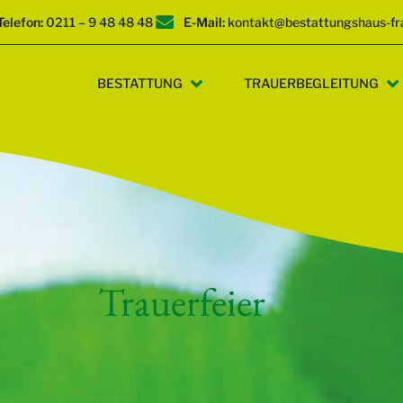
Telefon:
0211 – 9 48 48 48
E-Mail:
kontakt@bestattungshaus-fr
BESTATTUNG
TRAUERBEGLEITUNG
Trauerfeier